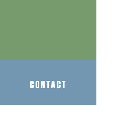
CONTACT
Boerderij De Diek'n
Dijkumerweg 2 9914TH Zeerijp