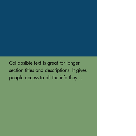
Collapsible text is great for longer 
section titles and descriptions. It gives 
people access to all the info they 
need, while keeping your layout 
clean. Link your text to anything, or 
set your text box to expand on click. 
Write your text here...