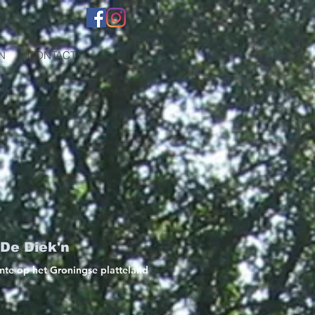
N
CONTACT
 De Diek'n
imte op het Groningse platteland