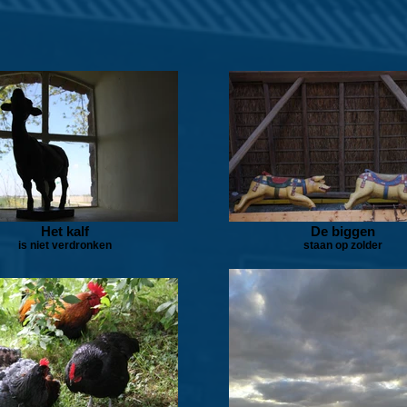
Het kalf
De biggen
is niet verdronken
staan op zolder