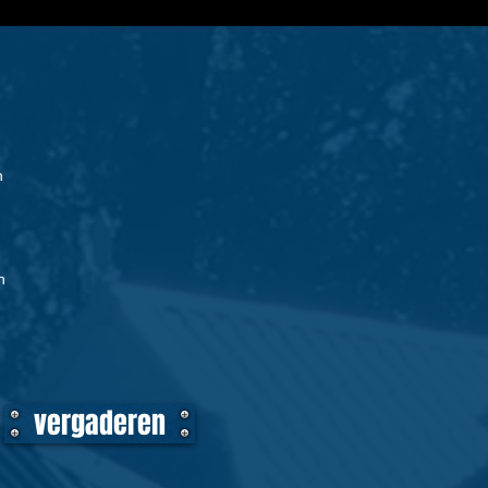
n
n
n
vergaderen