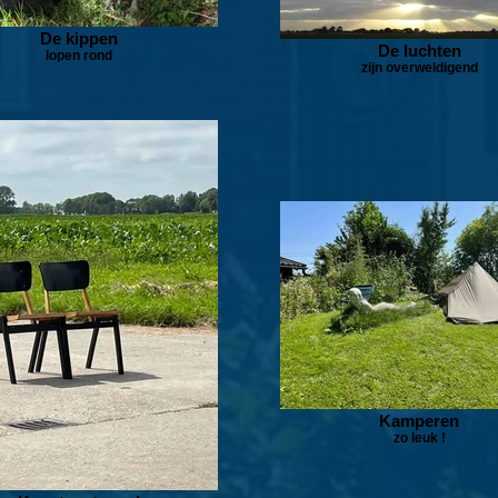
De kippen
De luchten
lopen rond
zijn overweldigend
Kamperen
zo leuk !