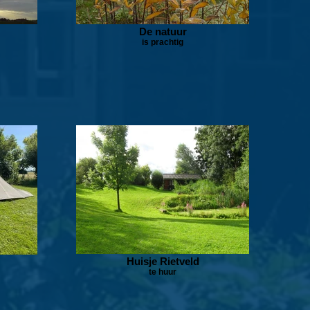
De natuur
is prachtig
Huisje Rietveld
te huur