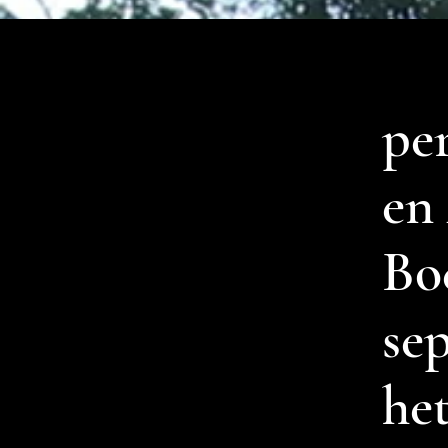
pe
en
Boe
se
het