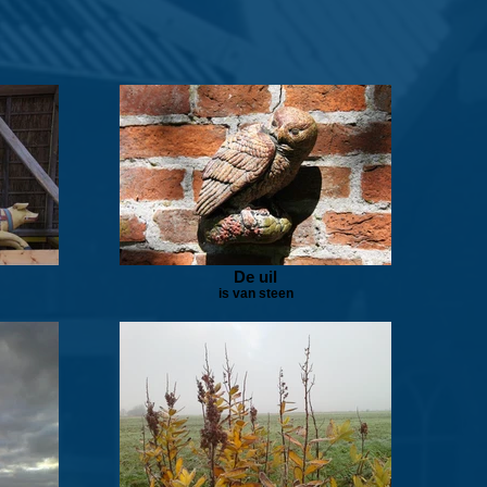
De uil
is van steen