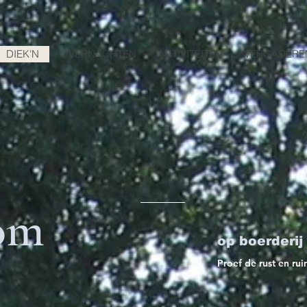
DIEK'N
OVERNACHTEN
ACTIVITEITEN
VERGADERE
om
op boerderij
Proef de rust en ru