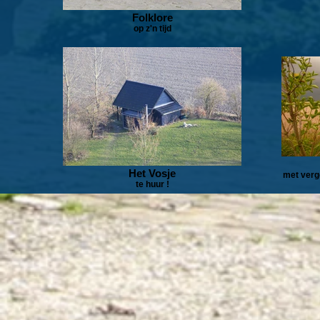
Folklore
op z'n tijd
Het Vosje
met verg
te huur !