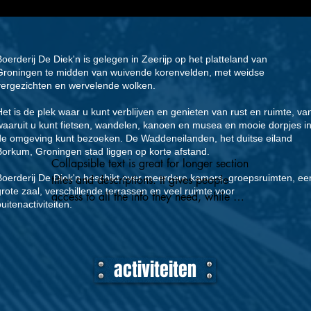
Boerderij De Diek'n is gelegen in Zeerijp op het platteland van
Groningen te midden van wuivende korenvelden, met weidse
vergezichten en wervelende wolken.
Het is de plek waar u kunt verblijven en genieten van rust en ruimte, va
waaruit u kunt fietsen, wandelen, kanoen en musea en mooie dorpjes i
de omgeving kunt bezoeken. De Waddeneilanden, het duitse eiland
Borkum, Groningen stad liggen op korte afstand.
Collapsible text is great for longer section 
Boerderij De Diek'n beschikt over meerdere kamers, groepsruimten, ee
titles and descriptions. It gives people 
grote zaal, verschillende terrassen en veel ruimte voor
access to all the info they need, while 
uitenactiviteiten.
keeping your layout clean. Link your text to 
anything, or set your text box to expand on 
click. Write your text here...
activiteiten