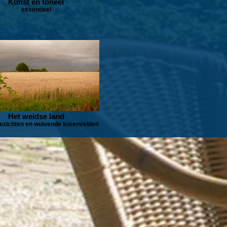
Kunst en toneel
essentieel
Het weidse land
ezichten en wuivende korenvelden