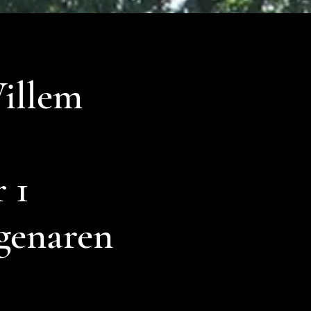
Willem
 1
genaren