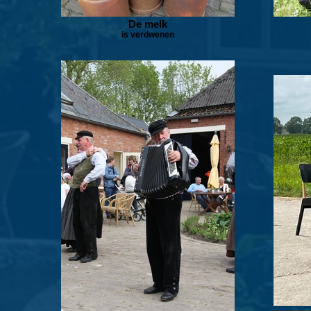
De melk
is verdwenen