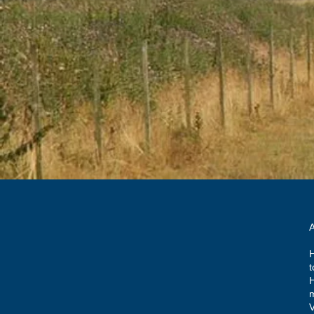
A
H
H
m
V