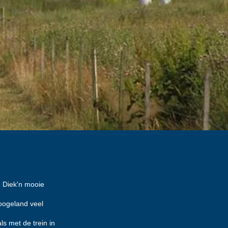
e Diek'n mooie
Hoogeland veel
s met de trein in