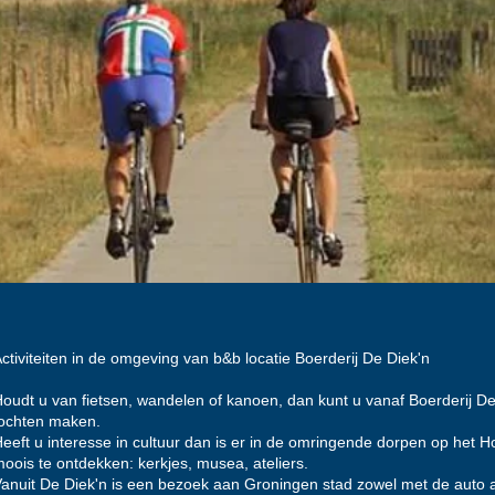
ctiviteiten in de omgeving van b&b locatie Boerderij De Diek'n
oudt u van fietsen, wandelen of kanoen, dan kunt u vanaf Boerderij D
tochten maken.
eeft u interesse in cultuur dan is er in de omringende dorpen op het 
oois te ontdekken: kerkjes, musea, ateliers.
anuit De Diek'n is een bezoek aan Groningen stad zowel met de auto al